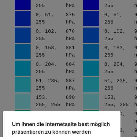
255
hPa
255
0, 51,
875
0, 51,
255
hPa
255
0, 102,
878
0, 102,
255
hPa
255
0, 153,
881
0, 153,
255
hPa
255
0, 204,
884
0, 204,
255
hPa
255
51, 235,
887
51, 235,
255
hPa
255
153,
890
153,
255, 255
hPa
255, 255
0, 210,
893
0, 210,
140
hPa
140
Um Ihnen die Internetseite best möglich
0, 153,
896
0, 153,
präsentieren zu können werden