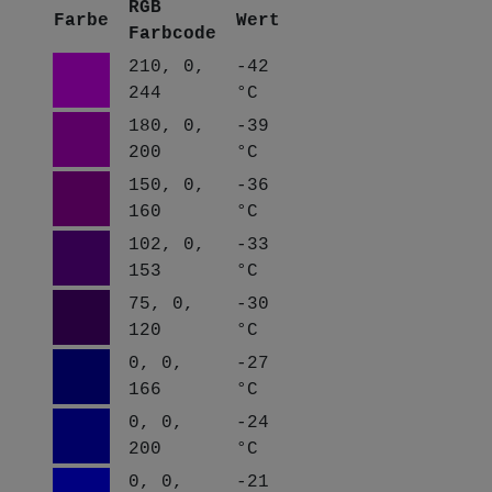
RGB
Farbe
Wert
Farbcode
210, 0,
-42
244
°C
180, 0,
-39
200
°C
150, 0,
-36
160
°C
102, 0,
-33
153
°C
75, 0,
-30
120
°C
0, 0,
-27
166
°C
0, 0,
-24
200
°C
0, 0,
-21