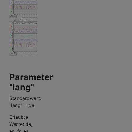
Parameter
"lang"
Standardwert:
"lang" = de
Erlaubte
Werte: de,
en, fr, es