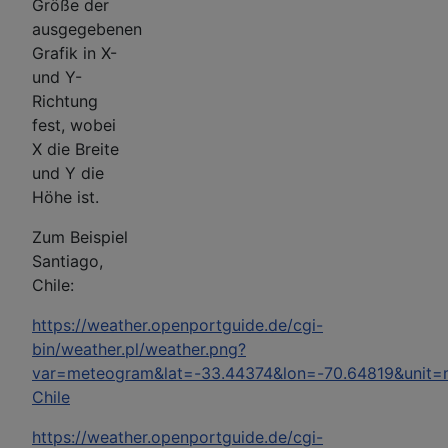
Größe der
ausgegebenen
Grafik in X-
und Y-
Richtung
fest, wobei
X die Breite
und Y die
Höhe ist.
Zum Beispiel
Santiago,
Chile:
https://weather.openportguide.de/cgi-
bin/weather.pl/weather.png?
var=meteogram&lat=-33.44374&lon=-70.64819&unit=
Chile
https://weather.openportguide.de/cgi-