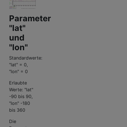
Parameter
"lat"
und
"lon"
Standardwerte:
"lat" = 0,
"lon" = 0
Erlaubte
Werte: "lat"
-90 bis 90,
"lon" -180
bis 360
Die