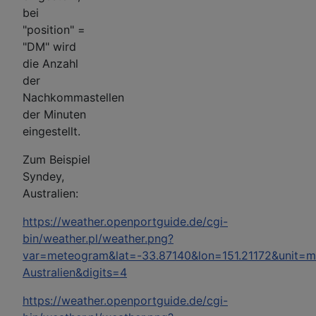
bei
"position" =
"DM" wird
die Anzahl
der
Nachkommastellen
der Minuten
eingestellt.
Zum Beispiel
Syndey,
Australien:
https://weather.openportguide.de/cgi-
bin/weather.pl/weather.png?
var=meteogram&lat=-33.87140&lon=151.21172&unit=m
Australien&digits=4
https://weather.openportguide.de/cgi-