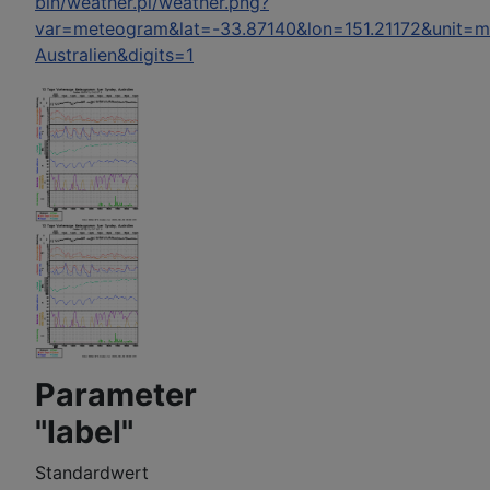
bin/weather.pl/weather.png?
var=meteogram&lat=-33.87140&lon=151.21172&unit=
Australien&digits=1
Parameter
"label"
Standardwert