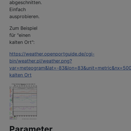
abgeschnitten.
Einfach
ausprobieren.
Zum Beispiel
für "einen
kalten Ort":
https://weather.openportguide.de/cgi-
bin/weather.pl/weather.png?
var=meteogram&lat=-83&lon=83&unit=metric&nx=500
kalten Ort
Parameter