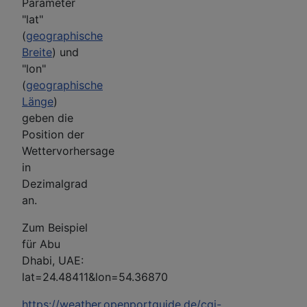
Parameter
"lat"
(
geographische
Breite
) und
"lon"
(
geographische
Länge
)
geben die
Position der
Wettervorhersage
in
Dezimalgrad
an.
Zum Beispiel
für Abu
Dhabi, UAE:
lat=24.48411&lon=54.36870
https://weather.openportguide.de/cgi-