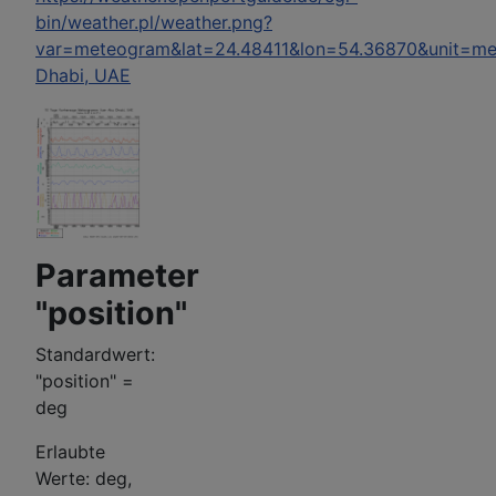
bin/weather.pl/weather.png?
var=meteogram&lat=24.48411&lon=54.36870&unit=me
Dhabi, UAE
Parameter
"position"
Standardwert:
"position" =
deg
Erlaubte
Werte: deg,