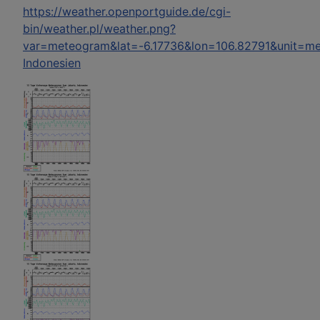
https://weather.openportguide.de/cgi-
bin/weather.pl/weather.png?
var=meteogram&lat=-6.17736&lon=106.82791&unit=m
Indonesien