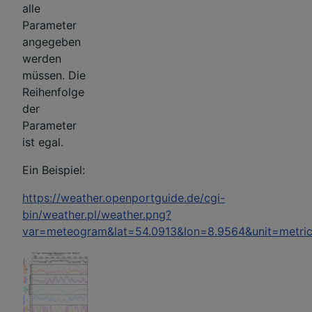
alle
Parameter
angegeben
werden
müssen. Die
Reihenfolge
der
Parameter
ist egal.
Ein Beispiel:
https://weather.openportguide.de/cgi-
bin/weather.pl/weather.png?
var=meteogram&lat=54.0913&lon=8.9564&unit=metri