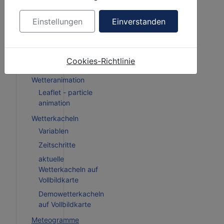
tmen
Einstellungen
Einverstanden
u
Wettervorhersagen
Cookies-Richtlinie
Wetterdaten
Wetteranimation
Leaflet - particle
animation
Wetterkacheln
Variablen
Zeitschritte
aktuelle
Wetterkacheln auf
Vollbildkarte
Demowetterkacheln
auf Vollbildkarte
Meteogramme