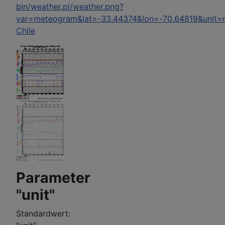
bin/weather.pl/weather.png?
var=meteogram&lat=-33.44374&lon=-70.64819&unit=
Chile
Parameter
"unit"
Standardwert: